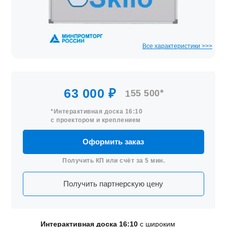
Инт
си
Рельсовые интерактивные
Инт
Раз
комплекты, интерактивная доски
Раз
Обл
Ре
Ре
с проектором и др.
Инт
сис
Скр
с и
Мобильные стойки
Точ
сис
Сов
Все характеристики >>>
Стойки для интерактивных досок
Мо
Ре
шко
и интерактивных панелей
ин
Ко
Школьная мебель
Инт
Вер
Учительские парты, столы, тумбы,
шкафы и др.мебель
63 000 ₽
155 500*
Школьные доски
Школьные доски (от 800 до 2000
*Интерактивная доска 16:10
с проектором и креплением
мм)
Оформить заказ
Получить КП или счёт за 5 мин.
Получить партнерскую цену
Интерактивная доска 16:10
с широким