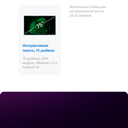
Мобильная стойка для
интерактивной доски
16:10 дюймов
Интерактивная
панель 75 дюймов
75 дюймов, OPS-
модуль, Windows 11 и
Android 14