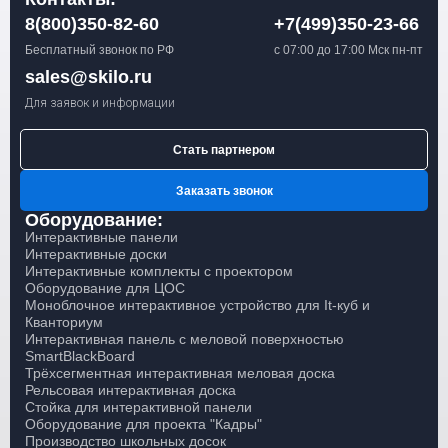
доску под ваши параметры. Интерактивную
Также, вы можете отправить контактные
8(800)350-82-60
+7(499)350-23-66
Телефонный номер:
+7(499)350−23−66
или
доску 10 касаний выбирают для школ,
данные через форму на сайте, нажав
+7(800)350−82−60
для связи
Бесплатный звонок по РФ
университетов и переговорных комнат.
с 07:00 до 17:00 Мск пн-пт
«Оформить заказ».
со специалистом.
sales@skilo.ru
E-mail:
sales@skilo.ru
,укажите товар или
Хотите купить или узнать больше? Просто
Для заявок и информации
пришлите ТЗ.
оформите заказ: позвоните специалисту
Также, вы можете отправить контактные
по бесплатному номеру
8(800)350−82−60
или
данные через форму на сайте, нажав
отправьте запрос на
sales@skilo.ru.
Стать партнером
«Оформить заказ».
Заказать звонок
Оборудование:
Интерактивные панели
Интерактивные доски
Интерактивные комплекты с проектором
Оборудование для ЦОС
Моноблочное интерактивное устройство для It-куб и
Кванториум
Интерактивная панель с меловой поверхностью
SmartBlackBoard
Трёхсегментная интерактивная меловая доска
Рельсовая интерактивная доска
Стойка для интерактивной панели
Оборудование для проекта "Кадры"
Производство школьных досок