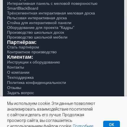
Интерактивная панель с меловой поверхностью
SmartBlackBoard
Трёхсегментная интерактивная меловая доска
Рельсовая интерактивная доска
Стойка для интерактивной панели
Оборудование для проекта "Кадры"
Производство школьных досок
Производство школьной мебели
Партнёрам:
Стать партнёром
Контрактное производство
Клиентам:
Инструкции к оборудованию
Контакты
О компании
Техподдержка
Политика конфиденциальности
Отзывы
Задать вопрос
Написать руководителю
Мы используем cookie. Эти данные позволяют
Специальное ценовое предложение гос учреждениям при закупке оборудования по прямому договору
анализировать взаимодействие посетителей
с сайтом и делать его лучше. Продолжая
ООО "Скило" ИНН 0269040970 ОГРН
просмотр сайта, вы соглашаетесь
© 2019 - 2026 Skilo.ru
1200200038895
OK
с использованием файлов cookie.
Подробнее.
Заказать звонок
Каталог