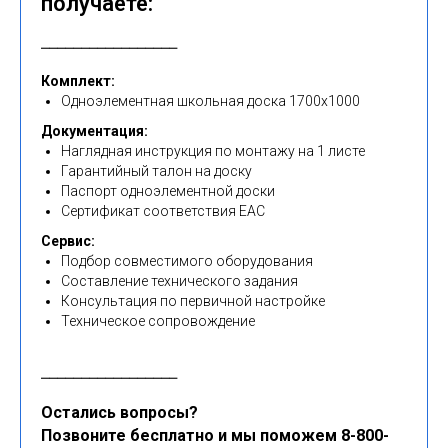
получаете:
⎯⎯⎯⎯⎯⎯⎯⎯⎯⎯⎯⎯⎯⎯⎯⎯⎯
Комплект:
Одноэлементная школьная доска 1700x1000
Документация:
Наглядная инструкция по монтажу на 1 листе
Гарантийный талон на доску
Паспорт одноэлементной доски
Сертификат соответствия EAC
Сервис:
Подбор совместимого оборудования
Составление технического задания
Консультация по первичной настройке
Техническое сопровождение
⎯⎯⎯⎯⎯⎯⎯⎯⎯⎯⎯⎯⎯⎯⎯⎯⎯
Остались вопросы?
Позвоните бесплатно и мы поможем 8-800-