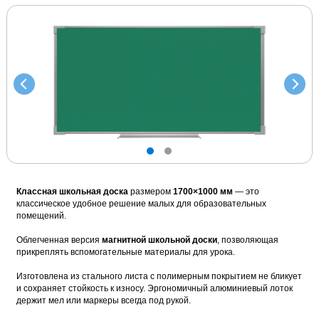
Инт
си
Инт
Интерактивные комплекты
Раз
Раз
Обл
Ре
Ре
Рельсовые интерактивные
Инт
сис
Скр
комплекты, интерактивная доски
с и
Точ
сис
с проектором и др.
Сов
Мо
Ре
Мобильные стойки
шко
ин
Ко
Стойки для интерактивных досок
Инт
и интерактивных панелей
Вер
Школьная мебель
Учительские парты, столы, тумбы,
шкафы и др.мебель
Школьные доски
Школьные доски (от 800 до 2000
Классная школьная доска
размером
1700×1000 мм
— это
мм)
классическое удобное решение малых для образовательных
помещений.
Облегченная версия
магнитной школьной доски
, позволяющая
прикреплять вспомогательные материалы для урока.
Изготовлена из стального листа с полимерным покрытием не бликует
и сохраняет стойкость к износу. Эргономичный алюминиевый лоток
держит мел или маркеры всегда под рукой.