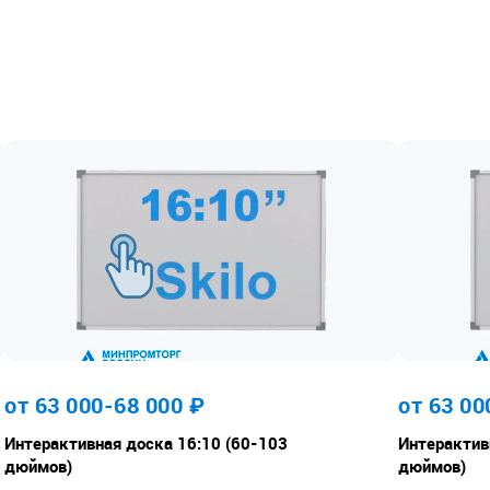
интерактивный
етами.
роектором на
офокусным.
оведения
нтаций.
менных касаний.
абочего полотна,
ов.
спользования
ыми кабелями для
ьском столе рядом
от 63 000-68 000
₽
от 63 00
Интерактивная доска 16:10 (60-103
Интерактив
ение от момента
дюймов)
дюймов)