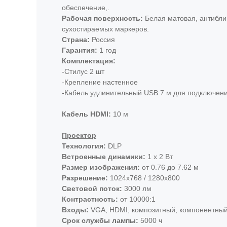
help@
Телефонный номер:
Для получения консультации напишите на
Подбор совместимого оборудования
+7(499)350−23−66
или
+7(
обеспечение,.
связи со специалистом.
вопрос и указав контактные данные.
Составление технического задания
Рабочая поверхность:
Белая матовая, антибли
E-mail:
Консультация по первичной настройке
sales@skilo.ru
,укажите товар или пришл
сухостираемых маркеров.
Также, вы можете отправить контактные данные 
Техническое сопровождение
Страна:
Россия
нажав «Оформить заказ».
Гарантия:
1 год
Телефонный номер:
+7(499)350−23−66
+7(8
Комплектация:
или
связи со специалистом.
-Стилус 2 шт
E-mail:
-Крепление настенное
sales@skilo.ru
,укажите товар или пришли
-Кабель удлинительный USB 7 м для подключени
Также, вы можете отправить контактные данны
на сайте, нажав «Оформить заказ».
Кабель HDMI:
10 м
Проектор
Технология:
DLP
Встроенные динамики:
1 x 2 Вт
Размер изображения:
от 0.76 до 7.62 м
Разрешение:
1024x768 / 1280x800
Световой поток:
3000 лм
Контрастность:
от 10000:1
Входы:
VGA, HDMI, композитный, компонентный,
Срок службы лампы:
5000 ч