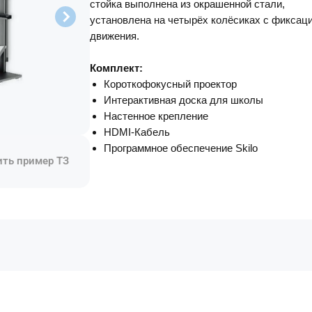
стойка выполнена из окрашенной стали,
ерактивная доска 16:9
стему
ытый кабель-канал, модульная
решение: 32768 х 32768
установлена на четырёх колёсиках с фиксац
решение: 32768 х 32768
асть хранения для рельсовой
тема
ьсовая система
движения.
ерактивная доска 16:10
темы
ьсовая система Колонная
нтерактивной панелью
ость: 0,1 мм
тикальная рельсовая система
ременное решение для любого
бильная стойка для
Комплект:
льного класса
Короткофокусный проектор
ерактивной доски
Интерактивная доска для школы
ерактивный комплект
Настенное крепление
HDMI-Кабель
Программное обеспечение Skilo
ить пример ТЗ