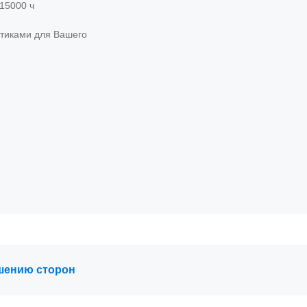
15000 ч
тиками для Вашего
ных и национальных
шению сторон
ждений.