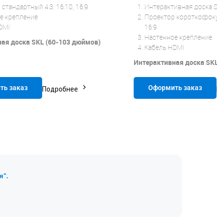
стандартный 4:3, 16:10, 16:9
Интерактивная доска Ski
е крепление
Проектор короткофокус
DMI
16:9
Настенное крепление
ая доска SKL (60-103 дюймов)
Кабель HDMI
Интерактивная доска SK
ть заказ
Оформить заказ
Подробнее
я".