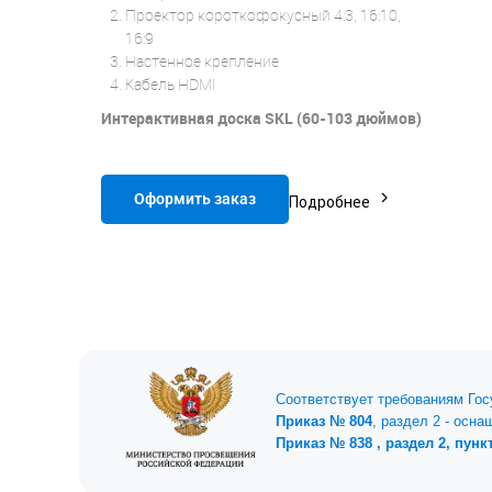
Проектор короткофокусный 4:3, 16:10,
16:9
Настенное крепление
Кабель HDMI
Интерактивная доска SKL (60-103 дюймов)
Оформить заказ
Подробнее
Соответствует требованиям Го
Приказ № 804
, раздел 2 - осна
Приказ № 838 , раздел 2, пункт