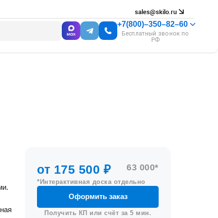
sales@skilo.ru
+7(800)–350–82–60
Бесплатный звонок по
РФ
от 175 500 ₽
63 000*
*Интерактивная доска отдельно
ми.
Оформить заказ
ьная
Получить КП или счёт за 5 мин.