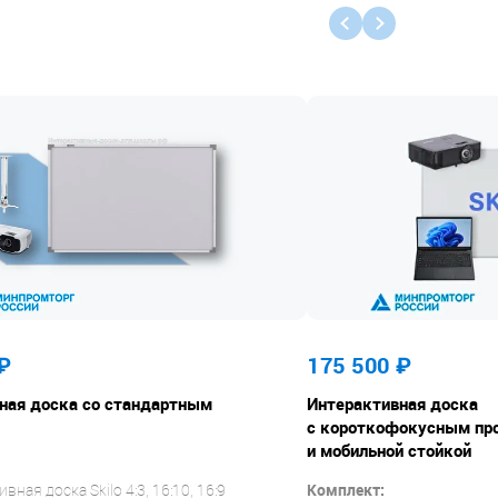
₽
175 500 ₽
ная доска со стандартным
Интерактивная доска
с короткофокусным пр
и мобильной стойкой
вная доска Skilo 4:3, 16:10, 16:9
Комплект: