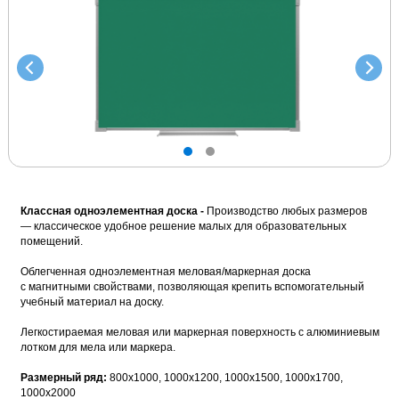
Инт
си
Инт
Раз
Рельсовые интерактивные
Раз
Обл
Ре
Ре
комплекты, интерактивная доски
Инт
сис
Скр
с проектором и др.
с и
Точ
сис
Мобильные стойки
Сов
Мо
Ре
Стойки для интерактивных досок
шко
ин
Ко
и интерактивных панелей
Инт
Школьная мебель
Вер
Учительские парты, столы, тумбы,
шкафы и др.мебель
Школьные доски
Школьные доски (от 800 до 2000
Классная одноэлементная доска -
Производство любых размеров
мм)
— классическое удобное решение малых для образовательных
помещений.
Облегченная одноэлементная меловая/маркерная доска
с магнитными свойствами, позволяющая крепить вспомогательный
учебный материал на доску.
Легкостираемая меловая или маркерная поверхность с алюминиевым
лотком для мела или маркера.
Размерный ряд:
800х1000, 1000х1200, 1000х1500, 1000х1700,
1000х2000