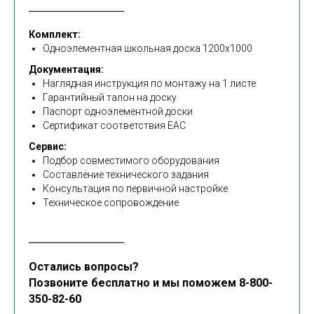
⎯⎯⎯⎯⎯⎯⎯⎯⎯⎯⎯⎯⎯⎯⎯⎯⎯
Комплект:
Одноэлементная школьная доска 1200x1000
Документация:
Наглядная инструкция по монтажу на 1 листе
Гарантийный талон на доску
Паспорт одноэлементной доски
Сертификат соответствия EAC
Сервис:
Подбор совместимого оборудования
Составление технического задания
Консультация по первичной настройке
Техническое сопровождение
⎯⎯⎯⎯⎯⎯⎯⎯⎯⎯⎯⎯⎯⎯⎯⎯⎯
Остались вопросы?
Позвоните бесплатно и мы поможем 8-800-
350-82-60