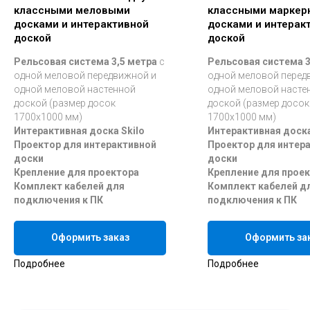
классными меловыми
классными маркер
досками и интерактивной
досками и интерак
доской
доской
Рельсовая система модульного типа
Рельсовая система 3,5 метра
с
Рельсовая система 3
Раздвижные доски
- 1,2 х 1 м, 2 шт
Настенные доски
- 1,2 х 1 м, 2 шт.
Длина
одной меловой передвижной и
одной меловой перед
рельса:
4 м
одной меловой настенной
одной меловой насте
доской (размер досок
доской (размер досок
1700х1000 мм)
1700х1000 мм)
Меловая и маркерная поверхность на
Интерактивная доска Skilo
Интерактивная доска
выбор
Проектор для интерактивной
Проектор для интер
доски
доски
Крепление для проектора
Крепление для прое
Комплект кабелей для
Комплект кабелей д
подключения к ПК
подключения к ПК
Оформить заказ
Оформить за
Подробнее
Подробнее