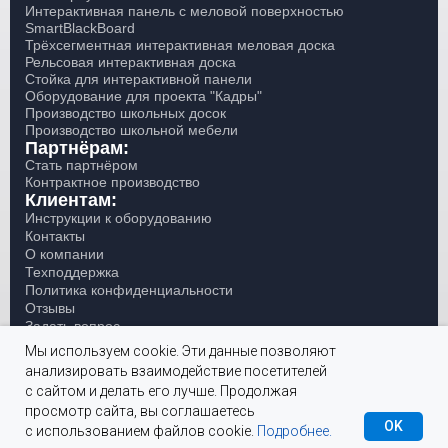
Интерактивная панель с меловой поверхностью
SmartBlackBoard
Трёхсегментная интерактивная меловая доска
Рельсовая интерактивная доска
Стойка для интерактивной панели
Оборудование для проекта "Кадры"
Производство школьных досок
Производство школьной мебели
Партнёрам:
Стать партнёром
Контрактное производство
Клиентам:
Инструкции к оборудованию
Контакты
О компании
Техподдержка
Политика конфиденциальности
Отзывы
Задать вопрос
Написать руководителю
Мы используем cookie. Эти данные позволяют
анализировать взаимодействие посетителей
Специальное ценовое предложение гос учреждениям при закупке оборудования по прямому договору
с сайтом и делать его лучше. Продолжая
просмотр сайта, вы соглашаетесь
ООО "Скило" ИНН 0269040970 ОГРН
OK
© 2019 - 2026 Skilo.ru
с использованием файлов cookie.
Подробнее.
Заказать звонок
Каталог
1200200038895