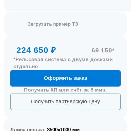
Длина рельса:
3500x1000 мм
Доски
:
Меловые / Маркер
Реестровый номер:
10532965
Количество баллов:
15
Все характеристики >>>
Комплект включает
интерактивную доску
Skilo
,
рельсовую систему 3,5 м
с
двумя
меловыми, маркерными или
комбинированными досками (1700×1000
мм)
,
проектор с креплением
и
комплект
кабелей для подключения к ПК
. Это
готовое решение для современного обучения
и эффективных презентаций.
Преимущества комплекта:
Интерактивные возможности
– работа с
цифровыми материалами, аннотации,
мультимедиа.
Четкое изображение
– проектор
обеспечивает качественную картинку и
удобство работы.
Экономия пространства
– рельсовая