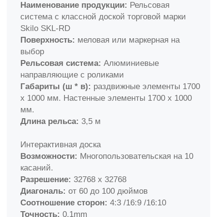
Вариации рельсовой системы с двумя
Описание
досками и интерактивной доской
Рельсовая система с двумя досками,
подходящая для школ и дошкольных учебных
учреждений.
Хотите купить или узнать больше? Просто
оформите заказ: позвоните специалисту
по бесплатному номеру
8(800)350−82−60
или отправьте запрос на
sales@skilo.ru.