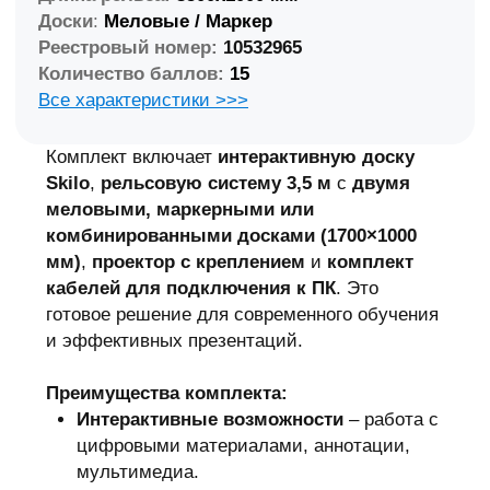
система оптимизирует рабочее
пространство, делая его более удобным.
Модификации рельсовых систем
с классной и интерактивной доской
Меловая/
C классной
Маркерная без
доской (меловая/
оборудования
маркерная)
Любые доски
Мобильная стойка
на выбор для
для интерактивной
рельсовой
доски 16:10 дюймов
системы.