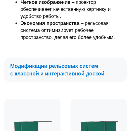
С интерактивной
С интерактивной
панелью 65
доской
дюймов
и проектором
65 дюймов, OPS-
В комплекте с
модуль, Windows 11
реестровой
и Android 14
интерактивной
доской 16:10, 4:3,
16:9 от 60 до 103
дюймов.