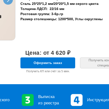
ерактивная доска 16:9
стему
Сталь 25*25*1,2 мм/20*20*1,5 мм серого цвета
ерактивный комплект
решение: 32768 х 32768
решение: 32768 х 32768
асть хранения для рельсовой
Толщина ЛДСП: 22/16 мм
льсовая система Премиум
льсовая система
ерактивная доска 16:10
темы
Ростовая группа: 3-6р.гр
ытый кабель-канал, модульная
нтерактивной панелью
ность: 0,1 мм
Размер столешницы: 1200*500, Углы скруглены
тема
ременное решение для любого
бильная стойка для
льсовая система
льного класса
терактивной доски
лонная
ерактивный комплект
тикальная рельсовая система
Цена: от 4 620 ₽
Получить ко
Оформить заказ
специа
Получить КП или счёт за 5 мин.
Выписка
ского
Инструкци
из реестра