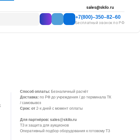
sales@skilo.ru
+7(800)–350–82–60
Бесплатный звонок по РФ
Способ оплаты:
Безналичный расчёт
й
Доставка:
по РФ до учреждения / до терминала ТК
/ самовывоз
х
Срок: от
2-х дней с момент оплаты
Для партнёров: sales@skilo.ru
ТЗ и защита для аукционов
Оперативный подбор оборудования к готовому ТЗ