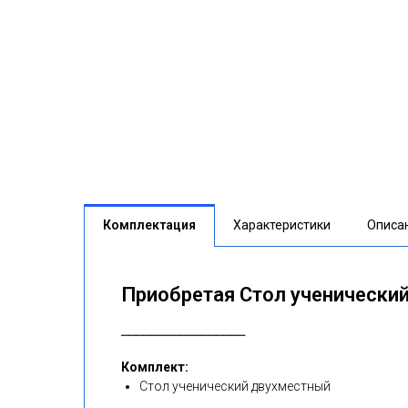
Комплектация
Характеристики
Описа
Приобретая Стол ученический
⎯⎯⎯⎯⎯⎯⎯⎯⎯⎯⎯⎯⎯⎯⎯⎯⎯
Комплект:
Стол ученический двухместный