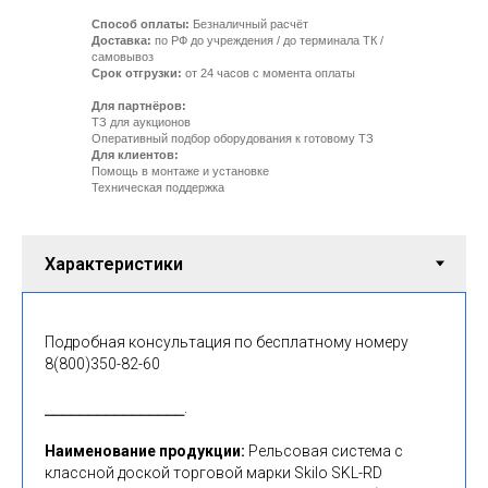
Способ оплаты:
Безналичный расчёт
Доставка:
по РФ до учреждения / до терминала ТК /
самовывоз
Срок отгрузки:
от 24 часов с момента оплаты
Для партнёров:
ТЗ для аукционов
Оперативный подбор оборудования к готовому ТЗ
Для клиентов:
Помощь в монтаже и установке
Техническая поддержка
Подробная консультация по бесплатному номеру
8(800)350-82-60
⎯⎯⎯⎯⎯⎯⎯⎯⎯⎯⎯⎯⎯⎯⎯⎯.
Наименование продукции:
Рельсовая система с
классной доской торговой марки Skilo SKL-RD