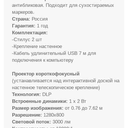
Рабочая поверхность интерактивной доски
оптимизирована для фронтальной проекции,
обладает высокой светоотдачей и не создаёт
бликов, что делает её идеальной для
использования сухостираемыми маркерами.
Поверхность трехсекционной доски легко
очищается.
Хотите купить или узнать больше? Просто
оформите заказ: позвоните специалисту
по бесплатному номеру
8(800)350−82−60
или отправьте запрос на
sales@skilo.ru.