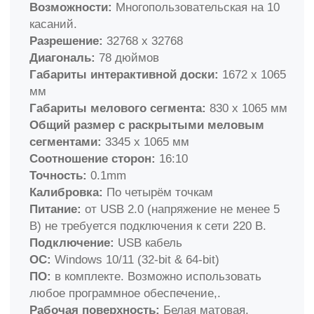
центру. По СНиП'у доска школьная меловая
должна находиться на видном месте для
удобного обзора. Совмещение интерактивной и
меловой досок помогает выбрать оптимальное
расположение, удовлетворяющее
потребностям уроков.
Раскрывающиеся меловые панели закрывают
интерактивную сенсорную поверхность, когда
она не используется, что позволяет работать
мелом, как на обычной доске.
Эти меловые поверхности, как и стандартные
школьные доски, обладают магнитными
свойствами, что делает их универсальными в
использовании. Комплектация включает
короткофокусный проектор на телескопическом
креплении, который при необходимости можно
заменить на ультракороткофокусный.
Этот комплект — отличное решение для
образовательных игр, интерактивных
презентаций и проведения учебных занятий.
Оптические датчики распознают до 10 касаний
одновременно, позволяя нескольким ученикам
работать на доске одновременно.