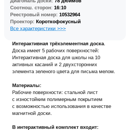
Вариации интерактивных досок
и комплектов
Интерактивные
Интерактивные
доски 4:3, 16:10,
комплекты
16:9
Комплект доски
с короткофокусным,
Любые доски
УКФ или
на выбор от 60
стандартным
до 103 дюймов.
проектором