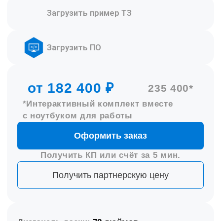
Диагональ доски:
78 дюймов
Соотнош. сторон
:
16:10
Реестровый номер:
10532964
Проектор:
Короткофокусный
Все характеристики >>>
Интерактивная трёхэлементная доска
.
Доска имеет 5 рабочих поверхностей:
Интерактивная доска для школы на 10
активных касаний и 2 двухсторонних
элемента зеленого цвета для письма мелом.
Материалы:
Рабочие поверхности: стальной лист
с изностойким полимерным покрытием
с возможностью использования в качестве
магнитной доски.
В интерактивный комплект входит:
— Интерактивная доска для школы SKL
— Программное обеспечение Skilo
— Короткофокусный проектор
— Крепление для проектора.