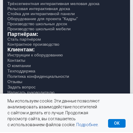
Трёхсегментная интерактивная меловая доска
Рельсовая интерактивная доска
Стойка для интерактивной панели
Оборудование для проекта "Кадры"
Производство школьных досок
Производство школьной мебели
Партнёрам:
Стать партнёром
Контрактное производство
Клиентам:
Инструкции к оборудованию
Контакты
О компании
Техподдержка
Политика конфиденциальности
Отзывы
Задать вопрос
Написать руководителю
Мы используем cookie. Эти данные позволяют
Специальное ценовое предложение гос учреждениям при закупке оборудования по прямому договору
анализировать взаимодействие посетителей
с сайтом и делать его лучше. Продолжая
ООО "Скило" ИНН 0269040970 ОГРН
© 2019 - 2026 Skilo.ru
просмотр сайта, вы соглашаетесь
1200200038895
OK
Информация на сайте не является публичной офертой, определяемой
с использованием файлов cookie.
Подробнее.
Заказать звонок
Каталог
положениями Статьи 437 Гражданского кодекса РФ