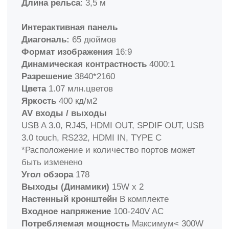
Хотите купить или узнать больше? Просто
оформите заказ: позвоните специалисту
по бесплатному номеру
8(800)350−82−60
или отправьте запрос на
sales@skilo.ru.
Рельсовая система
Раздвижные секции
- 1,2 х 1 м, 2 шт
Настенные секции
- 1,4 х 1 м, 2 шт.
Длина
рельса:
до 6м
Классик 2 доски
Рельсовая система
Передвижные доски
- 1 х 1,2 м, 2 шт
Настенные аудиторные доски
- 1 х 1,2 м, 2
шт.
Длина рельса:
4 м