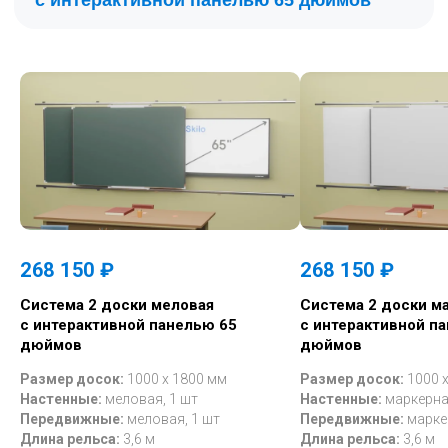
268 150 ₽
268 150 ₽
Cистема 2 доски меловая
Cистема 2 доски м
с интерактивной панелью 65
с интерактивной п
дюймов
дюймов
Соответствует требованиям
Размер досок:
1000 х 1800 мм
Размер досок:
1000 
Государственной программы Российской
Настенные:
меловая, 1 шт
Настенные:
маркерна
Федерации
"Развитие образования".
Передвижные:
меловая,
1 шт
Передвижные:
марке
Приказ № 804
, раздел 2 - оснащение
Длина рельса:
3,6 м
Длина рельса:
3,6 м
предметных кабинетов, часть 2.1 , 2.10