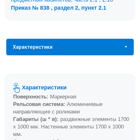
Слот для OPS
Да
Программное обеспечение:
наличие
Продолжительность работы
50,000 Часов
Технические характеристики подбираются
под техническое задание и могут быть
изменены по запросу
Варианты исполнения рельсовой
Описание
системы для интерактивной доски
Удобный в использовании комплект рельсовой
системы с классной доской торговой марки
Skilo SKL-RD с двумя досками, предназначен
для совмещения мультимедийных уроков и
Классик 4 доски
письма мелом.
Передвижная доска на рельсовых
направляющих позволяет скрывать
интерактивную панель.
Настенные элементы крепятся к стене,
увеличивая полезную площадь.