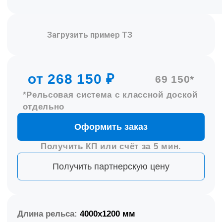
Длина рельса:
4000x1200 мм
Доски
:
Маркерные
Касаний:
40 / 20
OC:
Windows или Android
Все характеристики >>>
Маркерная рельсовая система с одной
настенной и одной передвижной доской.
В линейке производимых рельсовых систем
это самый компактный вариант для
помещений средней и малой площадью.
Возможно производство с меловыми
и маркерными досками.
Вариации рельсовой системы
с интерактивной панелью 65 дюймов